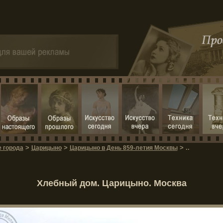
>
>
> ..
е города
Царицыно
Царицыно в День 859-летия Москвы
Хлебный дом. Царицыно. Москва